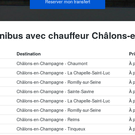
mon transfert
Reserver
inibus avec chauffeur Châlons
Destination
Pri
Châlons-en-Champagne - Chaumont
À p
Châlons-en-Champagne - La Chapelle-Saint-Luc
À p
Châlons-en-Champagne - Romilly-sur-Seine
À p
Châlons-en-Champagne - Sainte-Savine
À p
Châlons-en-Champagne - La Chapelle-Saint-Luc
À p
Châlons-en-Champagne - Romilly-sur-Seine
À p
Châlons-en-Champagne - Reims
À p
Châlons-en-Champagne - Tinqueux
À p