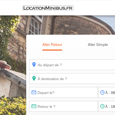
Aller Retour
Aller Simple
À :
À :