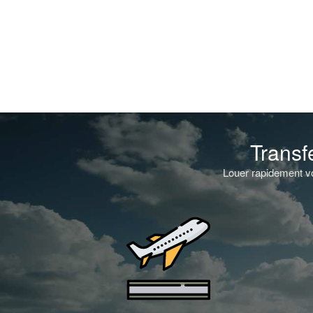
Transf
Louer rapidement vo