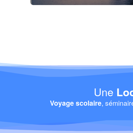
Une
Loc
Voyage scolaire
, séminair