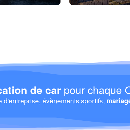
ation de car
pour chaque 
e d'entreprise, évènements sportifs,
mariag