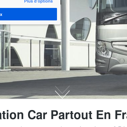
Plus d'options
ix
tion Car Partout En F