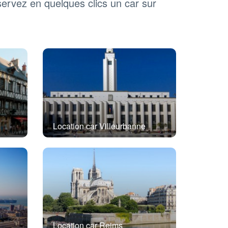
servez en quelques clics un car sur
Location car Villeurbanne
Location car Reims