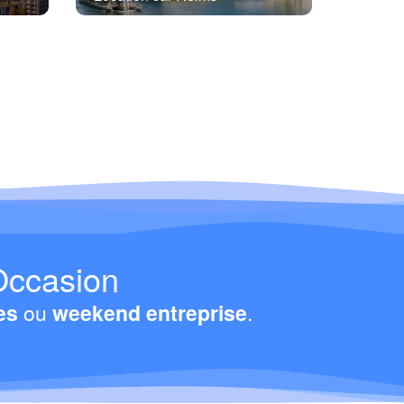
Occasion
es
ou
weekend entreprise
.