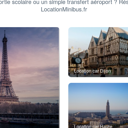
rtie scolaire ou un simple transfert aéroport ? Ré
LocationMinibus.fr
Location car Dijon
Location car Havre