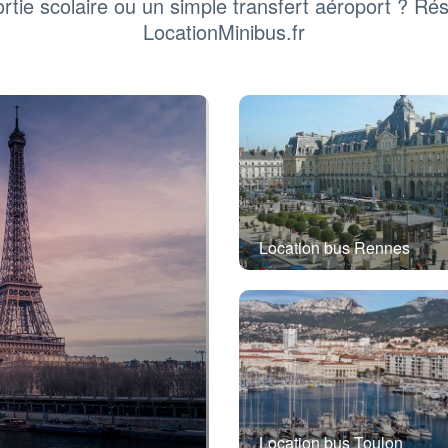
rtie scolaire ou un simple transfert aéroport ? Ré
LocationMinibus.fr
Location bus Rennes
Location bus Toulon