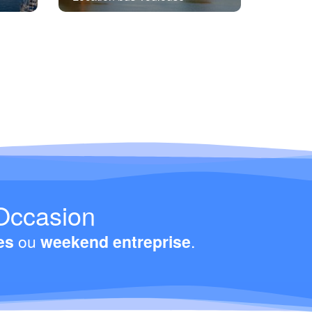
Occasion
es
ou
weekend entreprise
.