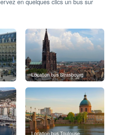
servez en quelques clics un bus sur
Location bus Strasbourg
Location bus Toulouse