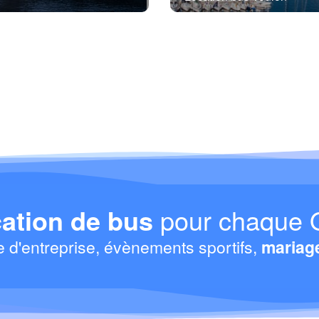
ation de bus
pour chaque 
e d'entreprise, évènements sportifs,
mariag