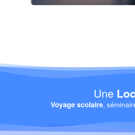
Une
Loc
Voyage scolaire
, séminair