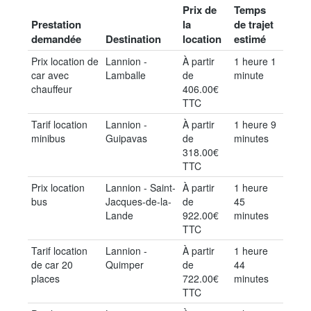
Prix de
Temps
Prestation
la
de trajet
demandée
Destination
location
estimé
Prix location de
Lannion -
À partir
1 heure 1
car avec
Lamballe
de
minute
chauffeur
406.00€
TTC
Tarif location
Lannion -
À partir
1 heure 9
minibus
Guipavas
de
minutes
318.00€
TTC
Prix location
Lannion - Saint-
À partir
1 heure
bus
Jacques-de-la-
de
45
Lande
922.00€
minutes
TTC
Tarif location
Lannion -
À partir
1 heure
de car 20
Quimper
de
44
places
722.00€
minutes
TTC