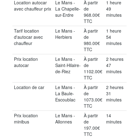
Location autocar
Le Mans -
À partir
1 heure
avec chauffeur prix
La Chapelle-
de
49
sur-Erdre
968.00€
minutes
TTC
Tarif location
Le Mans -
À partir
1 heure
d'autocar avec
Herbiers
de
54
chauffeur
980.00€
minutes
TTC
Prix location
Le Mans -
À partir
2 heures
autocar
Saint-Hilaire-
de
47
de-Riez
1102.00€
minutes
TTC
Location de car
Le Mans -
À partir
2 heures
La Baule-
de
31
Escoublac
1073.00€
minutes
TTC
Prix location
Le Mans -
À partir
14
minibus
Allonnes
de
minutes
197.00€
TTC