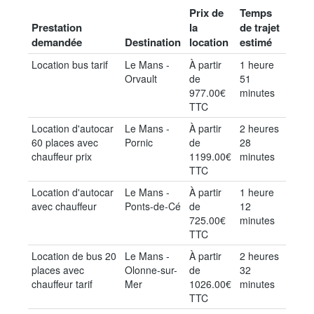
Prix de
Temps
Prestation
la
de trajet
demandée
Destination
location
estimé
Location bus tarif
Le Mans -
À partir
1 heure
Orvault
de
51
977.00€
minutes
TTC
Location d'autocar
Le Mans -
À partir
2 heures
60 places avec
Pornic
de
28
chauffeur prix
1199.00€
minutes
TTC
Location d'autocar
Le Mans -
À partir
1 heure
avec chauffeur
Ponts-de-Cé
de
12
725.00€
minutes
TTC
Location de bus 20
Le Mans -
À partir
2 heures
places avec
Olonne-sur-
de
32
chauffeur tarif
Mer
1026.00€
minutes
TTC