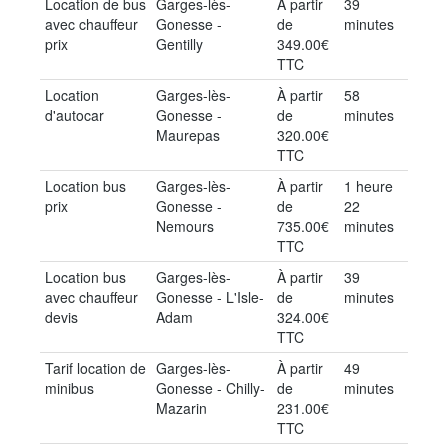
Location de bus
Garges-lès-
À partir
39
avec chauffeur
Gonesse -
de
minutes
prix
Gentilly
349.00€
TTC
Location
Garges-lès-
À partir
58
d'autocar
Gonesse -
de
minutes
Maurepas
320.00€
TTC
Location bus
Garges-lès-
À partir
1 heure
prix
Gonesse -
de
22
Nemours
735.00€
minutes
TTC
Location bus
Garges-lès-
À partir
39
avec chauffeur
Gonesse - L'Isle-
de
minutes
devis
Adam
324.00€
TTC
Tarif location de
Garges-lès-
À partir
49
minibus
Gonesse - Chilly-
de
minutes
Mazarin
231.00€
TTC