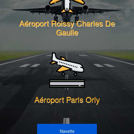
Aéroport Roissy Charles De
Gaulle
Aéroport Paris Orly
Navette