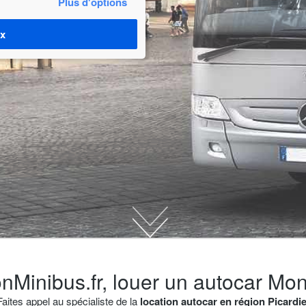
Plus d'options
ix
nMinibus.fr, louer un autocar Mon
Faites appel au spécialiste de la
location autocar en région Picardi