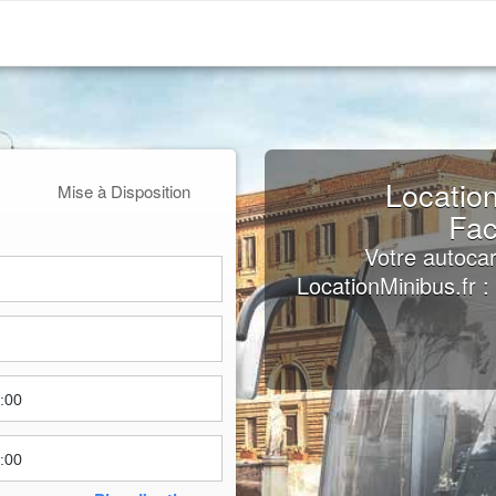
Location
Mise à Disposition
Fac
Votre autocar
LocationMinibus.fr 