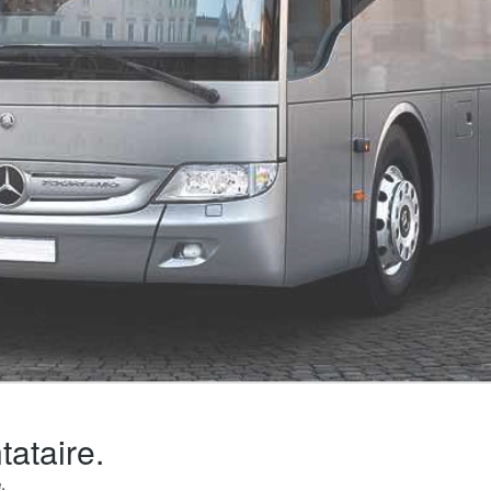
tataire.
e
.