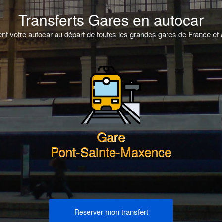
Transferts Gares en autocar
t votre autocar au départ de toutes les grandes gares de France et à
Gare
Pont-Sainte-Maxence
mon transfert
Reserver