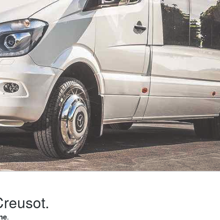
Creusot.
ne
.