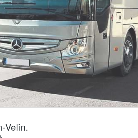
-Velin.
s
.