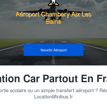
Aéroport Chambery Aix Les
Bains
Aéroport
Navette
tion Car Partout En F
rtie scolaire ou un simple transfert aéroport ? Ré
LocationMinibus.fr