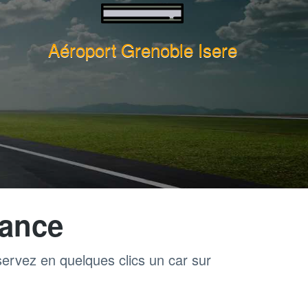
Aéroport Grenoble Isere
rance
servez en quelques clics un car sur