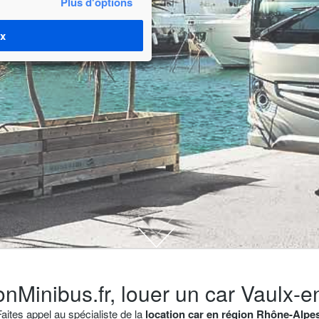
Plus d'options
ix
onMinibus.fr, louer un car Vaulx-en
aites appel au spécialiste de la
location car en région Rhône-Alpe