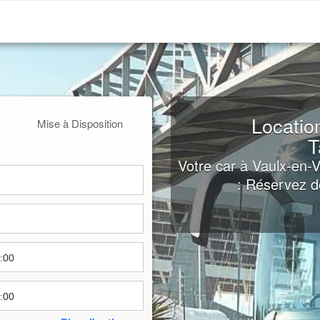
Locatio
Mise à Disposition
T
Votre car à Vaulx-en-V
: Réservez d