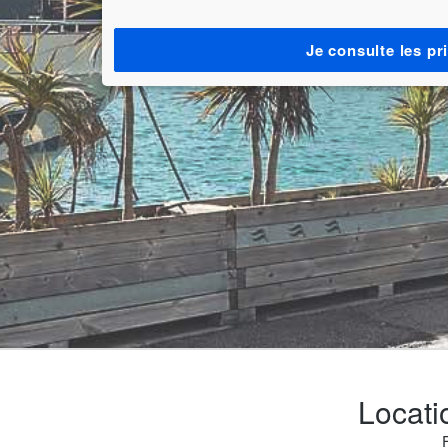
Je consulte les pr
Locati
F