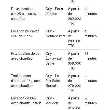
TTC
Devis location de
Orly - Paris
À partir
33
car 25 places avec
20 ème
de
minutes
chauffeur
282.00€
TTC
Location bus avec
Orly -
À partir
46
chauffeur prix
Gennevilliers
de
minutes
289.00€
TTC
Prix location de car
Orly -
À partir
46
avec chauffeur
Épinay-sur-
de
minutes
Seine
358.00€
TTC
Tarif location
Orly - Le
À partir
32
d'autocar 25 places
Pré-Saint-
de
minutes
avec chauffeur
Gervais
279.00€
TTC
Location de bus
Orly -
À partir
28
avec chauffeur tarif
Meudon
de
minutes
315.00€