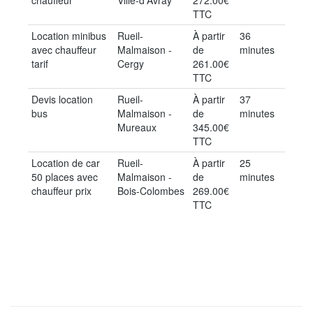
chauffeur
Ville-d'Avray
272.00€
TTC
Location minibus
Rueil-
À partir
36
avec chauffeur
Malmaison -
de
minutes
tarif
Cergy
261.00€
TTC
Devis location
Rueil-
À partir
37
bus
Malmaison -
de
minutes
Mureaux
345.00€
TTC
Location de car
Rueil-
À partir
25
50 places avec
Malmaison -
de
minutes
chauffeur prix
Bois-Colombes
269.00€
TTC