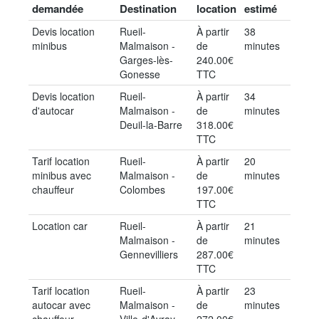
demandée
Destination
location
estimé
Devis location
Rueil-
À partir
38
minibus
Malmaison -
de
minutes
Garges-lès-
240.00€
Gonesse
TTC
Devis location
Rueil-
À partir
34
d'autocar
Malmaison -
de
minutes
Deuil-la-Barre
318.00€
TTC
Tarif location
Rueil-
À partir
20
minibus avec
Malmaison -
de
minutes
chauffeur
Colombes
197.00€
TTC
Location car
Rueil-
À partir
21
Malmaison -
de
minutes
Gennevilliers
287.00€
TTC
Tarif location
Rueil-
À partir
23
autocar avec
Malmaison -
de
minutes