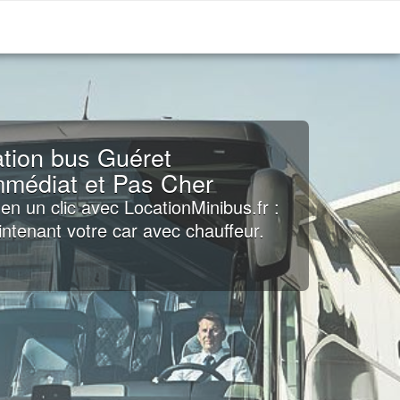
tion bus Guéret
mmédiat et Pas Cher
en un clic avec LocationMinibus.fr :
tenant votre car avec chauffeur.