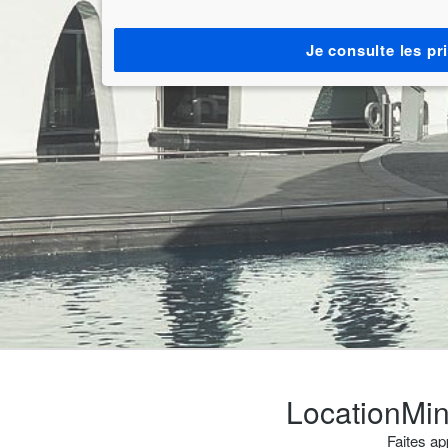
Je consulte les pr
LocationMini
Faites ap