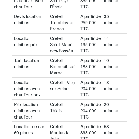
d'autocar avec
Saint-Cyr-
355.00€
minutes
chauffeur
l'École
TTC
Devis location
Créteil -
À partir de
35
minibus
Tremblay-en-
259.00€
minutes
France
TTC
Location
Créteil -
À partir de
14
minibus prix
Saint-Maur-
195.00€
minutes
des-Fossés
TTC
Tarif location
Créteil -
À partir de
10
minibus
Bonneuil-sur-
188.00€
minutes
Marne
TTC
Location
Créteil - Vitry-
À partir de
18
minibus avec
sur-Seine
204.00€
minutes
chauffeur prix
TTC
Prix location
Créteil -
À partir de
20
minibus avec
Thiais
204.00€
minutes
chauffeur
TTC
Location de car
Créteil -
À partir de
58
60 places
Mantes-la-
398.00€
minutes
Jolie
TTC