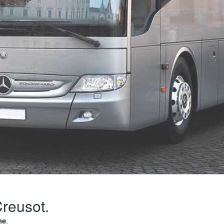
Creusot.
ne
.