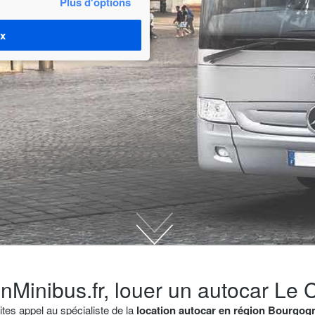
Plus d'options
ix
nMinibus.fr, louer un autocar Le 
ites appel au spécialiste de la
location autocar en région Bourgog