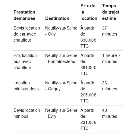
Prix de
Temps
Prestation
la
de trajet
demandée
Destination
location
estimé
Devis location
Neuilly-sur-Seine
À partir
37
de car avec
- Orly
de
minutes
chauffeur
330.00€
TTC
Prix location
Neuilly-sur-Seine
À partir
1 heure 7
bus avec
- Fontainebleau
de
minutes
chauffeur
381.00€
TTC
Location
Neuilly-sur-Seine
À partir
36
minibus devis
- Grigny
de
minutes
265.00€
TTC
Devis location
Neuilly-sur-Seine
À partir
48
minibus
- Évry
de
minutes
231.00€
TTC