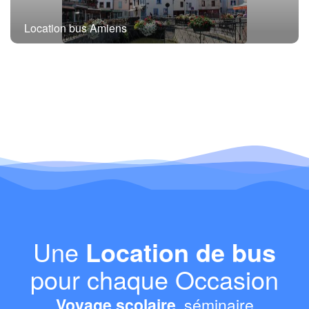
Location bus Amiens
Une
Location de bus
pour chaque Occasion
Voyage scolaire
, séminaire