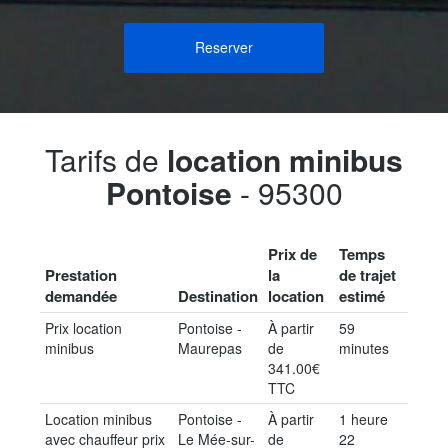
Reserver
Tarifs de
location minibus
Pontoise
- 95300
Prix de
Temps
Prestation
la
de trajet
demandée
Destination
location
estimé
Prix location
Pontoise -
À partir
59
minibus
Maurepas
de
minutes
341.00€
TTC
Location minibus
Pontoise -
À partir
1 heure
avec chauffeur prix
Le Mée-sur-
de
22