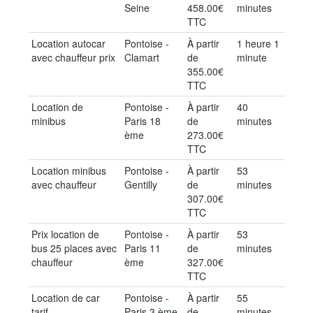
Seine
458.00€
minutes
TTC
Location autocar
Pontoise -
À partir
1 heure 1
avec chauffeur prix
Clamart
de
minute
355.00€
TTC
Location de
Pontoise -
À partir
40
minibus
Paris 18
de
minutes
ème
273.00€
TTC
Location minibus
Pontoise -
À partir
53
avec chauffeur
Gentilly
de
minutes
307.00€
TTC
Prix location de
Pontoise -
À partir
53
bus 25 places avec
Paris 11
de
minutes
chauffeur
ème
327.00€
TTC
Location de car
Pontoise -
À partir
55
tarif
Paris 3 ème
de
minutes