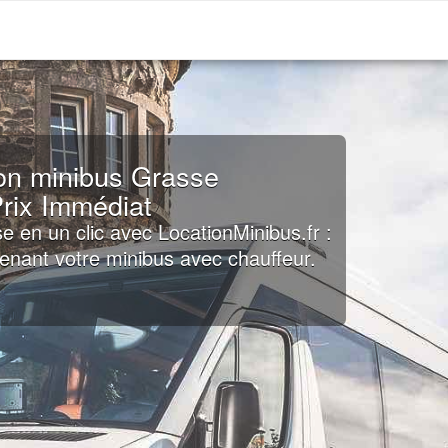
on minibus Grasse
rix Immédiat
e en un clic avec LocationMinibus.fr :
nant votre minibus avec chauffeur.