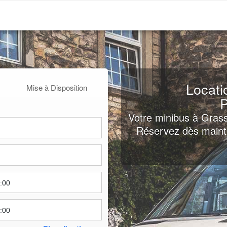
Locati
Mise à Disposition
P
Votre minibus à Grass
Réservez dès mainte