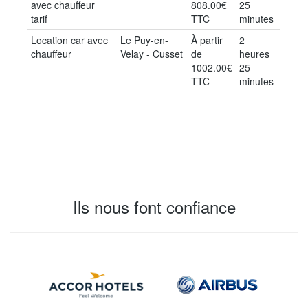
avec chauffeur
808.00€
25
tarif
TTC
minutes
Location car avec
Le Puy-en-
À partir
2
chauffeur
Velay - Cusset
de
heures
1002.00€
25
TTC
minutes
Ils nous font confiance