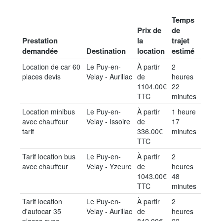
Temps
Prix de
de
Prestation
la
trajet
demandée
Destination
location
estimé
Location de car 60
Le Puy-en-
À partir
2
places devis
Velay - Aurillac
de
heures
1104.00€
22
TTC
minutes
Location minibus
Le Puy-en-
À partir
1 heure
avec chauffeur
Velay - Issoire
de
17
tarif
336.00€
minutes
TTC
Tarif location bus
Le Puy-en-
À partir
2
avec chauffeur
Velay - Yzeure
de
heures
1043.00€
48
TTC
minutes
Tarif location
Le Puy-en-
À partir
2
d'autocar 35
Velay - Aurillac
de
heures