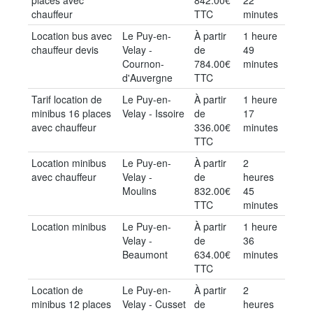
places avec
842.00€
22
chauffeur
TTC
minutes
Location bus avec
Le Puy-en-
À partir
1 heure
chauffeur devis
Velay -
de
49
Cournon-
784.00€
minutes
d'Auvergne
TTC
Tarif location de
Le Puy-en-
À partir
1 heure
minibus 16 places
Velay - Issoire
de
17
avec chauffeur
336.00€
minutes
TTC
Location minibus
Le Puy-en-
À partir
2
avec chauffeur
Velay -
de
heures
Moulins
832.00€
45
TTC
minutes
Location minibus
Le Puy-en-
À partir
1 heure
Velay -
de
36
Beaumont
634.00€
minutes
TTC
Location de
Le Puy-en-
À partir
2
minibus 12 places
Velay - Cusset
de
heures