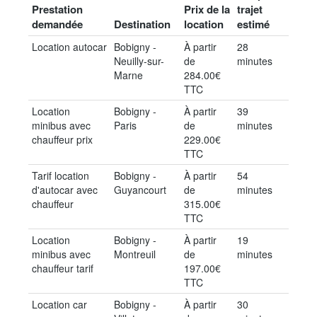
Prestation
Prix de la
trajet
demandée
Destination
location
estimé
Location autocar
Bobigny -
À partir
28
Neuilly-sur-
de
minutes
Marne
284.00€
TTC
Location
Bobigny -
À partir
39
minibus avec
Paris
de
minutes
chauffeur prix
229.00€
TTC
Tarif location
Bobigny -
À partir
54
d'autocar avec
Guyancourt
de
minutes
chauffeur
315.00€
TTC
Location
Bobigny -
À partir
19
minibus avec
Montreuil
de
minutes
chauffeur tarif
197.00€
TTC
Location car
Bobigny -
À partir
30