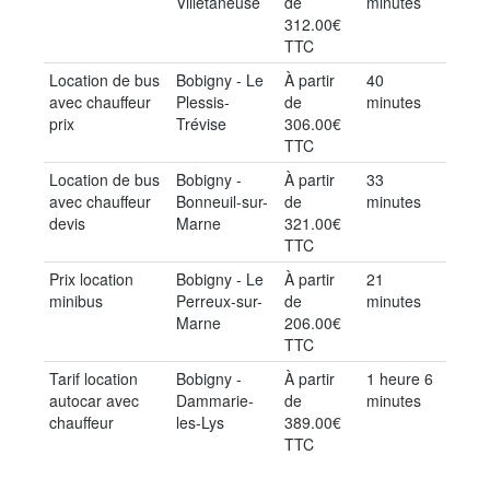
Villetaneuse
de
minutes
312.00€
TTC
Location de bus
Bobigny - Le
À partir
40
avec chauffeur
Plessis-
de
minutes
prix
Trévise
306.00€
TTC
Location de bus
Bobigny -
À partir
33
avec chauffeur
Bonneuil-sur-
de
minutes
devis
Marne
321.00€
TTC
Prix location
Bobigny - Le
À partir
21
minibus
Perreux-sur-
de
minutes
Marne
206.00€
TTC
Tarif location
Bobigny -
À partir
1 heure 6
autocar avec
Dammarie-
de
minutes
chauffeur
les-Lys
389.00€
TTC