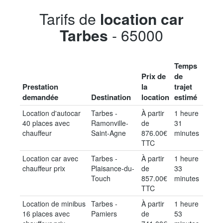
Tarifs de
location car
Tarbes
- 65000
Temps
Prix de
de
Prestation
la
trajet
demandée
Destination
location
estimé
Location d'autocar
Tarbes -
À partir
1 heure
40 places avec
Ramonville-
de
31
chauffeur
Saint-Agne
876.00€
minutes
TTC
Location car avec
Tarbes -
À partir
1 heure
chauffeur prix
Plaisance-du-
de
33
Touch
857.00€
minutes
TTC
Location de minibus
Tarbes -
À partir
1 heure
16 places avec
Pamiers
de
53