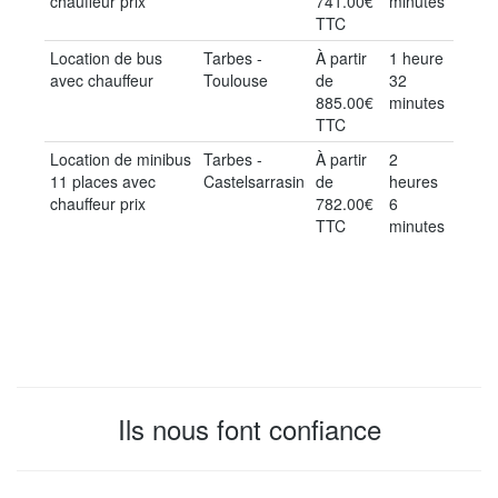
chauffeur prix
741.00€
minutes
TTC
Location de bus
Tarbes -
À partir
1 heure
avec chauffeur
Toulouse
de
32
885.00€
minutes
TTC
Location de minibus
Tarbes -
À partir
2
11 places avec
Castelsarrasin
de
heures
chauffeur prix
782.00€
6
TTC
minutes
Ils nous font confiance