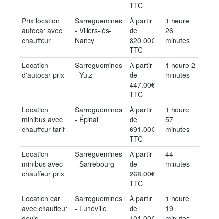
TTC
Prix location
Sarreguemines
À partir
1 heure
autocar avec
- Villers-lès-
de
26
chauffeur
Nancy
820.00€
minutes
TTC
Location
Sarreguemines
À partir
1 heure 2
d'autocar prix
- Yutz
de
minutes
447.00€
TTC
Location
Sarreguemines
À partir
1 heure
minibus avec
- Épinal
de
57
chauffeur tarif
691.00€
minutes
TTC
Location
Sarreguemines
À partir
44
minibus avec
- Sarrebourg
de
minutes
chauffeur prix
268.00€
TTC
Location car
Sarreguemines
À partir
1 heure
avec chauffeur
- Lunéville
de
19
devis
401.00€
minutes