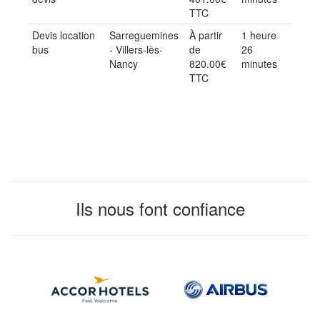
TTC
Devis location
Sarreguemines
À partir
1 heure
bus
- Villers-lès-
de
26
Nancy
820.00€
minutes
TTC
Ils nous font confiance