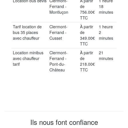
Location bus devis
Clermont-
À partir
1 heure
Ferrand -
de
18
Montluçon
756.00€
minutes
TTC
Tarif location de
Clermont-
À partir
1 heure
bus 35 places
Ferrand -
de
2
avec chauffeur
Cusset
349.00€
minutes
TTC
Location minibus
Clermont-
À partir
21
avec chauffeur
Ferrand -
de
minutes
tarif
Pont-du-
218.00€
Château
TTC
Ils nous font confiance