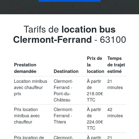
Tarifs de
location bus
Clermont-Ferrand
- 63100
Prix de
Temps
Prestation
la
de trajet
demandée
Destination
location
estimé
Location minibus
Clermont-
À partir
21
avec chauffeur
Ferrand -
de
minutes
prix
Pont-du-
218.00€
Château
TTC
Prix location
Clermont-
À partir
42
minibus avec
Ferrand -
de
minutes
chauffeur
Thiers
224.00€
TTC
Prix location de
Clermont-
À partir
21