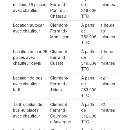
minibus 15 places
Ferrand -
de
minutes
avec chauffeur
Pont-du-
218.00€
Château
TTC
Location autocar
Clermont-
À partir
1 heure
avec chauffeur
Ferrand -
de
18
Montluçon
756.00€
minutes
TTC
Location de car 25
Clermont-
À partir
1 heure
places avec
Ferrand -
de
2
chauffeur devis
Cusset
349.00€
minutes
TTC
Location de bus
Clermont-
À partir
42
avec chauffeur
Ferrand -
de
minutes
tarif
Thiers
283.00€
TTC
Tarif location de
Clermont-
À partir
32
bus 40 places
Ferrand -
de
minutes
avec chauffeur
Cournon-
312.00€
d'Auvergne
TTC