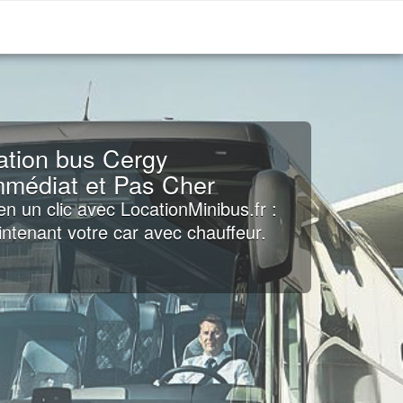
ation bus Cergy
mmédiat et Pas Cher
n un clic avec LocationMinibus.fr :
tenant votre car avec chauffeur.