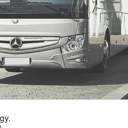
gy.
e
.