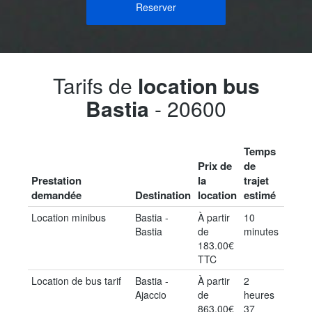
Reserver
Tarifs de
location bus
Bastia
- 20600
Temps
Prix de
de
Prestation
la
trajet
demandée
Destination
location
estimé
Location minibus
Bastia -
À partir
10
Bastia
de
minutes
183.00€
TTC
Location de bus tarif
Bastia -
À partir
2
Ajaccio
de
heures
863.00€
37