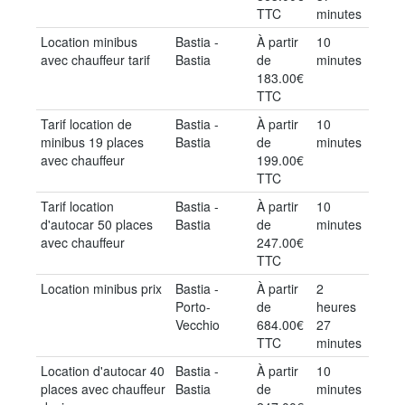
TTC
minutes
Location minibus
Bastia -
À partir
10
avec chauffeur tarif
Bastia
de
minutes
183.00€
TTC
Tarif location de
Bastia -
À partir
10
minibus 19 places
Bastia
de
minutes
avec chauffeur
199.00€
TTC
Tarif location
Bastia -
À partir
10
d'autocar 50 places
Bastia
de
minutes
avec chauffeur
247.00€
TTC
Location minibus prix
Bastia -
À partir
2
Porto-
de
heures
Vecchio
684.00€
27
TTC
minutes
Location d'autocar 40
Bastia -
À partir
10
places avec chauffeur
Bastia
de
minutes