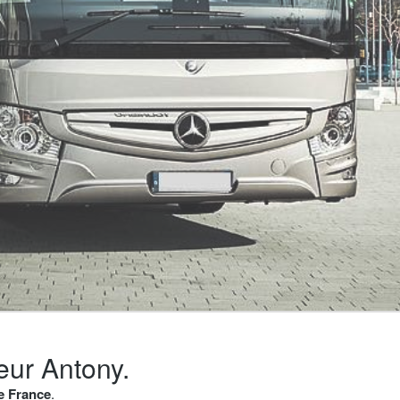
eur Antony.
de France
.