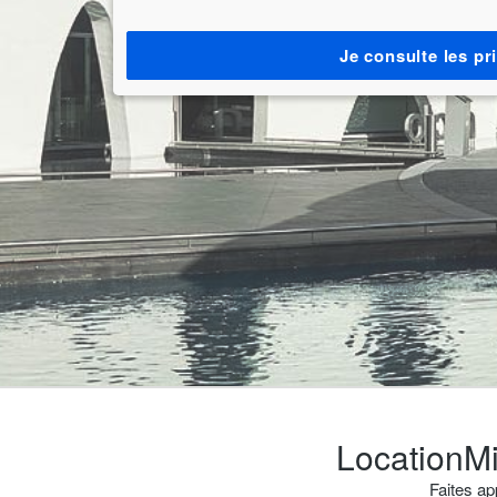
Je consulte les pr
LocationMi
Faites ap