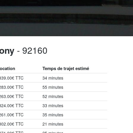
tony
- 92160
location
Temps de trajet estimé
 339.00€ TTC
34 minutes
 283.00€ TTC
55 minutes
 263.00€ TTC
52 minutes
 324.00€ TTC
33 minutes
 261.00€ TTC
35 minutes
 302.00€ TTC
21 minutes