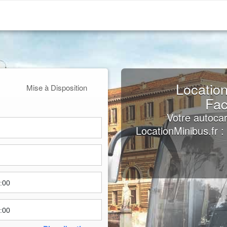
Location
Mise à Disposition
Fac
Votre autocar
LocationMinibus.fr 