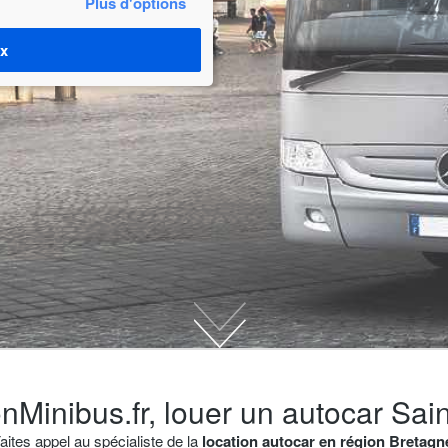
Plus d'options
ix
nMinibus.fr, louer un autocar Sai
aites appel au spécialiste de la
location autocar en région Bretagn