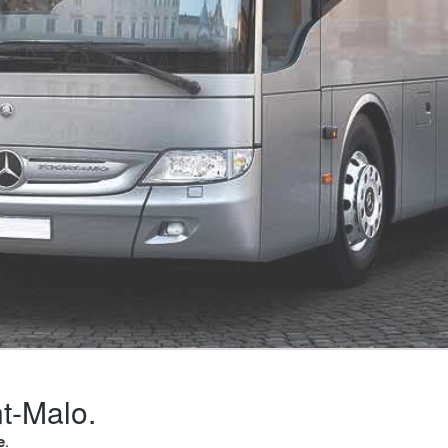
nt-Malo.
e
.