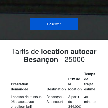
Reserver
Tarifs de
location autocar
Besançon
- 25000
Temps
Prix de
de
Prestation
la
trajet
demandée
Destination
location
estimé
Location de minibus
Besançon -
À partir
49
25 places avec
Audincourt
de
minutes
chauffeur tarif
344.00€